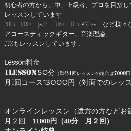
初心者の方から、中、上級者、プロを目指し
​レッスンしています
POPS ROCK JAZZ FUNK BOSSANOVA な
アコースティックギター、音楽理論、
DTMもレッスンしています。
Lesson料金
分
1Lesson
50
（
単発1回レッスンの場合は7
000円
月2回コース
円（対面でのレッ
13
000
オンラインレッスン（遠方の方などお
月２回
11000円（40分 月２回）