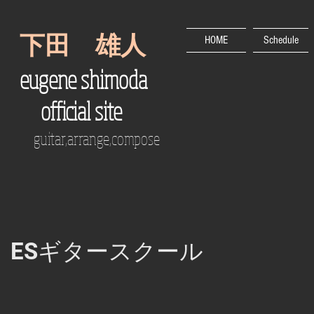
下田 雄人
HOME
Schedule
eugene shimoda
official site
guitar,arrange,compose
ESギタースクール